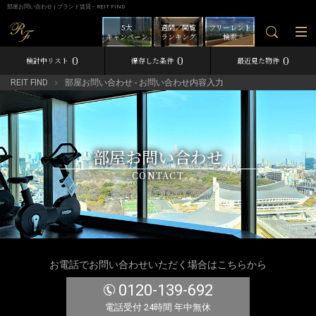
部屋お問い合わせ | ブランド賃貸－REIT FIND
5大
週間／閲覧
フリーレント
キャンペーン
ランキング
検索
0
0
0
検討中リスト
保存した条件
最近見た物件
REIT FIND
部屋お問い合わせ - お問い合わせ内容入力
部屋お問い合わせ
CONTACT
お電話でお問い合わせいただく場合はこちらから
0120-139-692
電話受付 24時間 年中無休