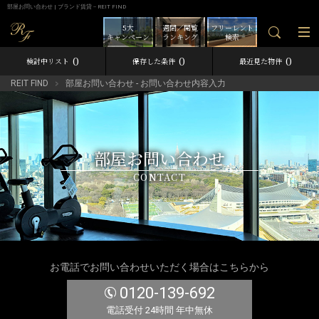
部屋お問い合わせ | ブランド賃貸－REIT FIND
5大
週間／閲覧
フリーレント
キャンペーン
ランキング
検索
0
0
0
検討中リスト
保存した条件
最近見た物件
REIT FIND
部屋お問い合わせ - お問い合わせ内容入力
部屋お問い合わせ
CONTACT
お電話でお問い合わせいただく場合はこちらから
0120-139-692
電話受付 24時間 年中無休