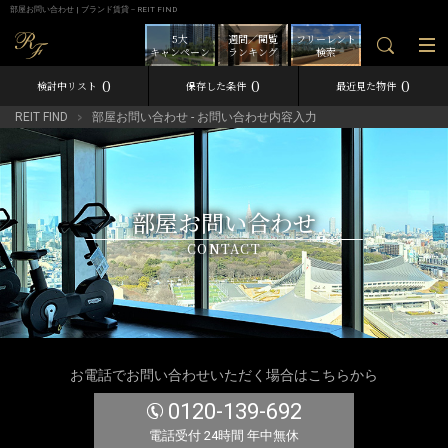
部屋お問い合わせ | ブランド賃貸－REIT FIND
5大
週間／閲覧
フリーレント
キャンペーン
ランキング
検索
0
0
0
検討中リスト
保存した条件
最近見た物件
REIT FIND
部屋お問い合わせ - お問い合わせ内容入力
部屋お問い合わせ
CONTACT
お電話でお問い合わせいただく場合はこちらから
0120-139-692
電話受付 24時間 年中無休