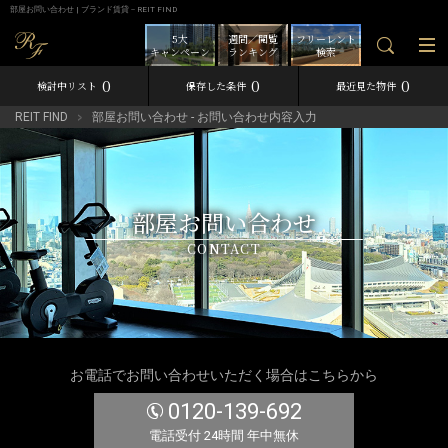
部屋お問い合わせ | ブランド賃貸－REIT FIND
5大
週間／閲覧
フリーレント
キャンペーン
ランキング
検索
0
0
0
検討中リスト
保存した条件
最近見た物件
REIT FIND
部屋お問い合わせ - お問い合わせ内容入力
部屋お問い合わせ
CONTACT
お電話でお問い合わせいただく場合はこちらから
0120-139-692
電話受付 24時間 年中無休