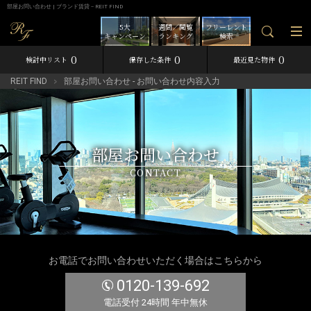
部屋お問い合わせ | ブランド賃貸－REIT FIND
5大
週間／閲覧
フリーレント
キャンペーン
ランキング
検索
0
0
0
検討中リスト
保存した条件
最近見た物件
REIT FIND
部屋お問い合わせ - お問い合わせ内容入力
部屋お問い合わせ
CONTACT
お電話でお問い合わせいただく場合はこちらから
0120-139-692
電話受付 24時間 年中無休