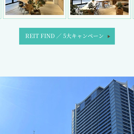
REIT FIND
／
5大キャンペーン