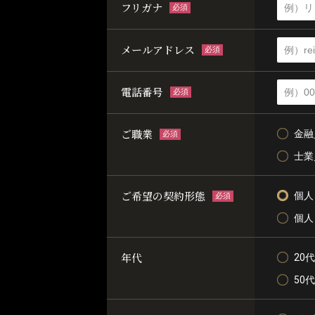
フリガナ
必須
メールアドレス
必須
電話番号
必須
ご職業
金融
必須
士業
ご希望の契約形態
個人
必須
個人
年代
20代
50