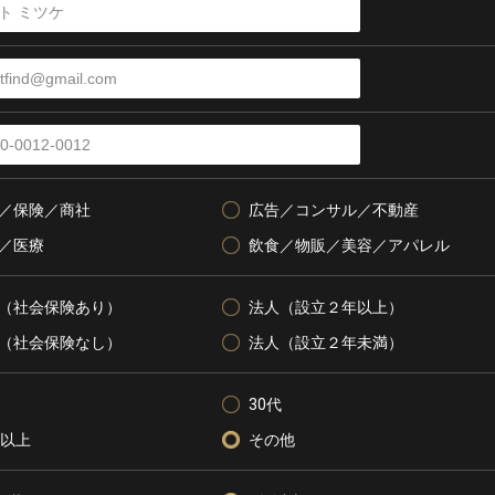
／保険／商社
広告／コンサル／不動産
／医療
飲食／物販／美容／アパレル
（社会保険あり）
法人（設立２年以上）
（社会保険なし）
法人（設立２年未満）
30代
代以上
その他