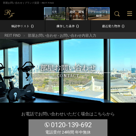
部屋お問い合わせ | ブランド賃貸－REIT FIND
5大
週間／閲覧
フリーレント
キャンペーン
ランキング
検索
0
0
0
検討中リスト
保存した条件
最近見た物件
REIT FIND
部屋お問い合わせ - お問い合わせ内容入力
部屋お問い合わせ
CONTACT
お電話でお問い合わせいただく場合はこちらから
0120-139-692
電話受付 24時間 年中無休