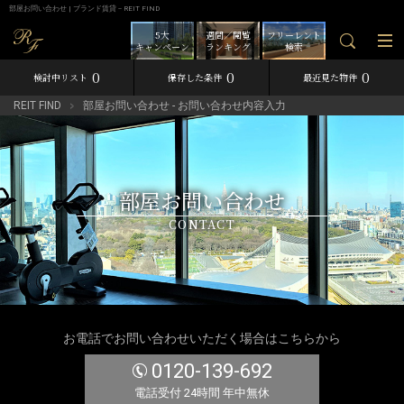
部屋お問い合わせ | ブランド賃貸－REIT FIND
5大
週間／閲覧
フリーレント
キャンペーン
ランキング
検索
0
0
0
検討中リスト
保存した条件
最近見た物件
REIT FIND
部屋お問い合わせ - お問い合わせ内容入力
部屋お問い合わせ
CONTACT
お電話でお問い合わせいただく場合はこちらから
0120-139-692
電話受付 24時間 年中無休