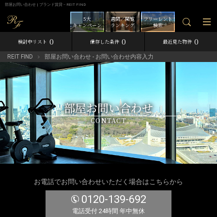
部屋お問い合わせ | ブランド賃貸－REIT FIND
5大
週間／閲覧
フリーレント
キャンペーン
ランキング
検索
0
0
0
検討中リスト
保存した条件
最近見た物件
REIT FIND
部屋お問い合わせ - お問い合わせ内容入力
部屋お問い合わせ
CONTACT
お電話でお問い合わせいただく場合はこちらから
0120-139-692
電話受付 24時間 年中無休