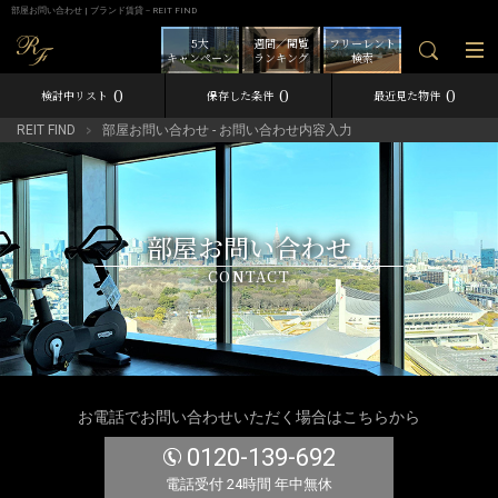
部屋お問い合わせ | ブランド賃貸－REIT FIND
5大
週間／閲覧
フリーレント
キャンペーン
ランキング
検索
0
0
0
検討中リスト
保存した条件
最近見た物件
REIT FIND
部屋お問い合わせ - お問い合わせ内容入力
部屋お問い合わせ
CONTACT
お電話でお問い合わせいただく場合はこちらから
0120-139-692
電話受付 24時間 年中無休