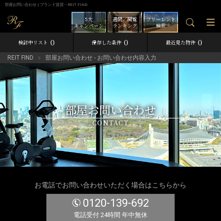
部屋お問い合わせ | ブランド賃貸－REIT FIND
5大
週間／閲覧
フリーレント
キャンペーン
ランキング
検索
0
0
0
検討中リスト
保存した条件
最近見た物件
REIT FIND
部屋お問い合わせ - お問い合わせ内容入力
部屋お問い合わせ
CONTACT
お電話でお問い合わせいただく場合はこちらから
0120-139-692
電話受付 24時間 年中無休