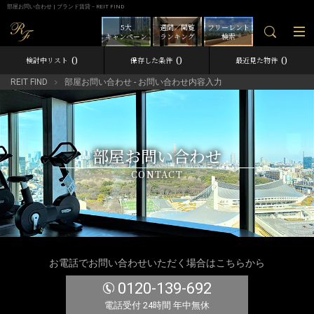
部屋お問い合わせ | ブランド賃貸－REIT FIND
5大
週間／閲覧
フリーレント
キャンペーン
ランキング
検索
0
0
0
検討中リスト
保存した条件
最近見た物件
REIT FIND
部屋お問い合わせ - お問い合わせ内容入力
部屋お問い合わせ
CONTACT
お電話でお問い合わせいただく場合はこちらから
0120-139-692
電話受付 24時間 年中無休