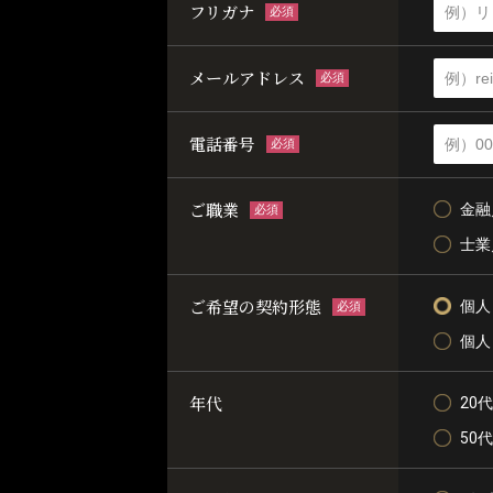
フリガナ
必須
メールアドレス
必須
電話番号
必須
ご職業
金融
必須
士業
ご希望の契約形態
個人
必須
個人
年代
20代
50