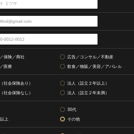
／保険／商社
広告／コンサル／不動産
／医療
飲食／物販／美容／アパレル
（社会保険あり）
法人（設立２年以上）
（社会保険なし）
法人（設立２年未満）
30代
代以上
その他