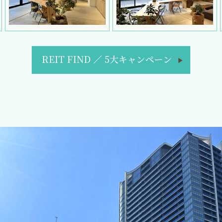
REIT FIND
／
5大キャンペーン