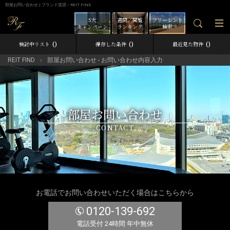
部屋お問い合わせ | ブランド賃貸－REIT FIND
5大
週間／閲覧
フリーレント
キャンペーン
ランキング
検索
0
0
0
検討中リスト
保存した条件
最近見た物件
REIT FIND
部屋お問い合わせ - お問い合わせ内容入力
部屋お問い合わせ
CONTACT
お電話でお問い合わせいただく場合はこちらから
0120-139-692
電話受付 24時間 年中無休