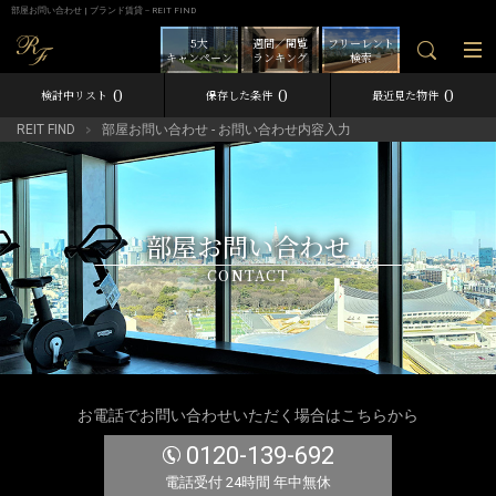
部屋お問い合わせ | ブランド賃貸－REIT FIND
5大
週間／閲覧
フリーレント
キャンペーン
ランキング
検索
0
0
0
検討中リスト
保存した条件
最近見た物件
REIT FIND
部屋お問い合わせ - お問い合わせ内容入力
部屋お問い合わせ
CONTACT
お電話でお問い合わせいただく場合はこちらから
0120-139-692
電話受付 24時間 年中無休