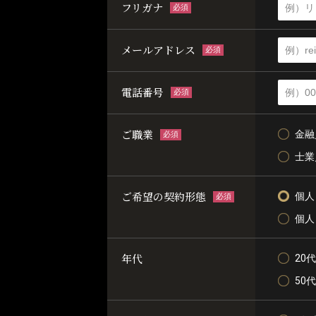
フリガナ
必須
メールアドレス
必須
電話番号
必須
ご職業
金融
必須
士業
ご希望の契約形態
個人
必須
個人
年代
20代
50