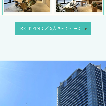
REIT FIND
／
5大キャンペーン