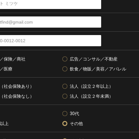
／保険／商社
広告／コンサル／不動産
／医療
飲食／物販／美容／アパレル
（社会保険あり）
法人（設立２年以上）
（社会保険なし）
法人（設立２年未満）
30代
代以上
その他