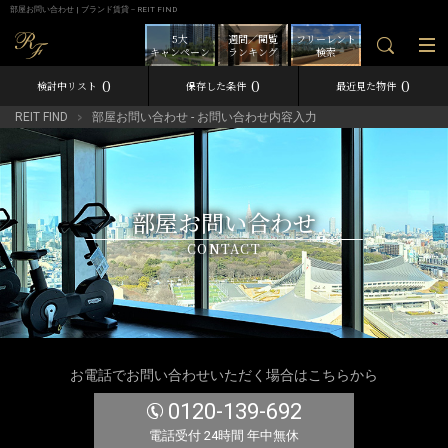
部屋お問い合わせ | ブランド賃貸－REIT FIND
5大
週間／閲覧
フリーレント
キャンペーン
ランキング
検索
0
0
0
検討中リスト
保存した条件
最近見た物件
REIT FIND
部屋お問い合わせ - お問い合わせ内容入力
部屋お問い合わせ
CONTACT
お電話でお問い合わせいただく場合はこちらから
0120-139-692
電話受付 24時間 年中無休