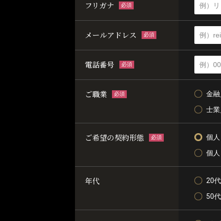
フリガナ
必須
メールアドレス
必須
電話番号
必須
ご職業
金融
必須
士業
ご希望の契約形態
個人
必須
個人
年代
20代
50