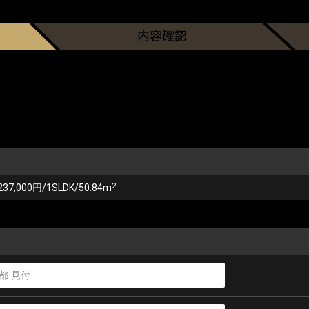
2
237,000円/1SLDK/50.84m