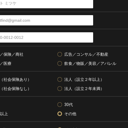
／保険／商社
広告／コンサル／不動産
／医療
飲食／物販／美容／アパレル
（社会保険あり）
法人（設立２年以上）
（社会保険なし）
法人（設立２年未満）
30代
代以上
その他