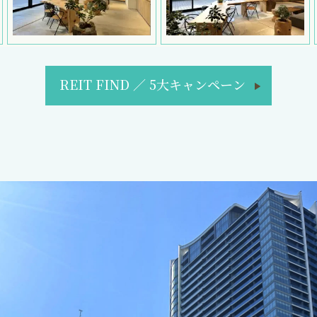
REIT FIND
／
5大キャンペーン