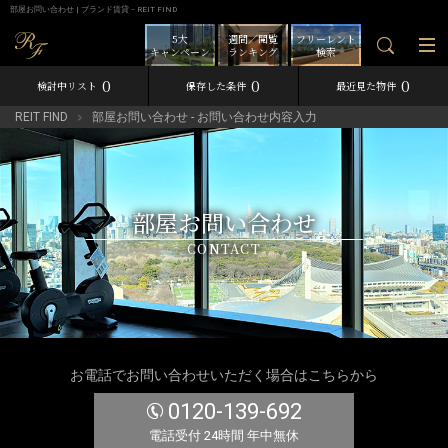
部屋お問い合わせ | ブランド賃貸－REIT FIND
5大
週間／閲覧
フリーレント
キャンペーン
ランキング
検索
0
0
0
検討中リスト
保存した条件
最近見た物件
REIT FIND
部屋お問い合わせ - お問い合わせ内容入力
部屋お問い合わせ
CONTACT
お電話でお問い合わせいただく場合はこちらから
0120-139-692
電話受付 24時間 年中無休