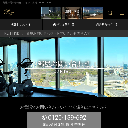
部屋お問い合わせ | ブランド賃貸－REIT FIND
5大
週間／閲覧
フリーレント
キャンペーン
ランキング
検索
0
0
0
検討中リスト
保存した条件
最近見た物件
REIT FIND
部屋お問い合わせ - お問い合わせ内容入力
部屋お問い合わせ
CONTACT
お電話でお問い合わせいただく場合はこちらから
0120-139-692
電話受付 24時間 年中無休