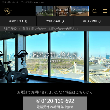
部屋お問い合わせ | ブランド賃貸－REIT FIND
5大
週間／閲覧
フリーレント
キャンペーン
ランキング
検索
0
0
0
検討中リスト
保存した条件
最近見た物件
REIT FIND
部屋お問い合わせ - お問い合わせ内容入力
部屋お問い合わせ
CONTACT
お電話でお問い合わせいただく場合はこちらから
0120-139-692
電話受付 24時間 年中無休