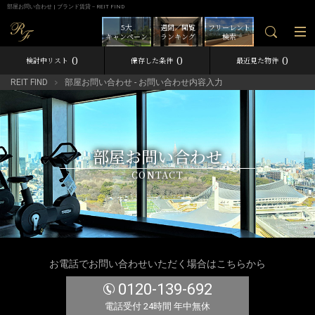
部屋お問い合わせ | ブランド賃貸－REIT FIND
5大
週間／閲覧
フリーレント
キャンペーン
ランキング
検索
0
0
0
検討中リスト
保存した条件
最近見た物件
REIT FIND
部屋お問い合わせ - お問い合わせ内容入力
部屋お問い合わせ
CONTACT
お電話でお問い合わせいただく場合はこちらから
0120-139-692
電話受付 24時間 年中無休