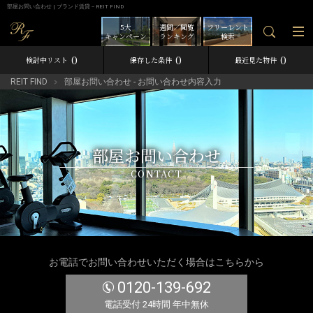
部屋お問い合わせ | ブランド賃貸－REIT FIND
5大
週間／閲覧
フリーレント
キャンペーン
ランキング
検索
0
0
0
検討中リスト
保存した条件
最近見た物件
REIT FIND
部屋お問い合わせ - お問い合わせ内容入力
部屋お問い合わせ
CONTACT
お電話でお問い合わせいただく場合はこちらから
0120-139-692
電話受付 24時間 年中無休