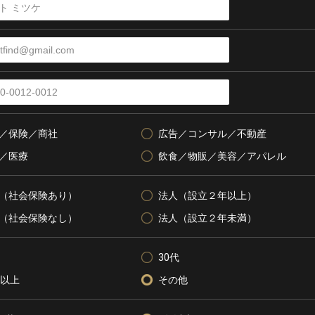
／保険／商社
広告／コンサル／不動産
／医療
飲食／物販／美容／アパレル
（社会保険あり）
法人（設立２年以上）
（社会保険なし）
法人（設立２年未満）
30代
代以上
その他