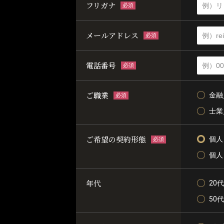
フリガナ
必須
メールアドレス
必須
電話番号
必須
ご職業
金融
必須
士業
ご希望の契約形態
個人
必須
個人
年代
20代
50