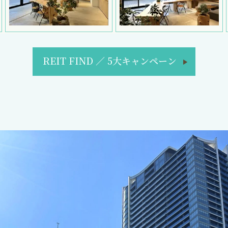
REIT FIND
／
5大キャンペーン