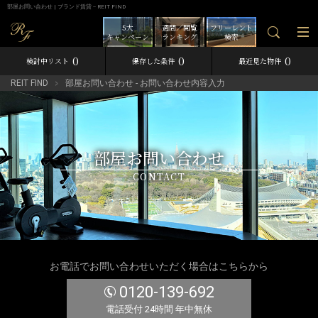
部屋お問い合わせ | ブランド賃貸－REIT FIND
5大
週間／閲覧
フリーレント
キャンペーン
ランキング
検索
0
0
0
検討中リスト
保存した条件
最近見た物件
REIT FIND
部屋お問い合わせ - お問い合わせ内容入力
部屋お問い合わせ
CONTACT
お電話でお問い合わせいただく場合はこちらから
0120-139-692
電話受付 24時間 年中無休