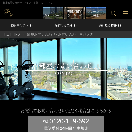
部屋お問い合わせ | ブランド賃貸－REIT FIND
5大
週間／閲覧
フリーレント
キャンペーン
ランキング
検索
0
0
0
検討中リスト
保存した条件
最近見た物件
REIT FIND
部屋お問い合わせ - お問い合わせ内容入力
部屋お問い合わせ
CONTACT
お電話でお問い合わせいただく場合はこちらから
0120-139-692
電話受付 24時間 年中無休