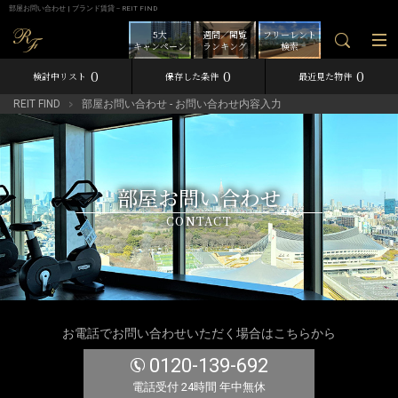
部屋お問い合わせ | ブランド賃貸－REIT FIND
5大
週間／閲覧
フリーレント
キャンペーン
ランキング
検索
0
0
0
検討中リスト
保存した条件
最近見た物件
REIT FIND
部屋お問い合わせ - お問い合わせ内容入力
部屋お問い合わせ
CONTACT
お電話でお問い合わせいただく場合はこちらから
0120-139-692
電話受付 24時間 年中無休