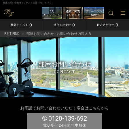
部屋お問い合わせ | ブランド賃貸－REIT FIND
5大
週間／閲覧
フリーレント
キャンペーン
ランキング
検索
0
0
0
検討中リスト
保存した条件
最近見た物件
REIT FIND
部屋お問い合わせ - お問い合わせ内容入力
部屋お問い合わせ
CONTACT
お電話でお問い合わせいただく場合はこちらから
0120-139-692
電話受付 24時間 年中無休