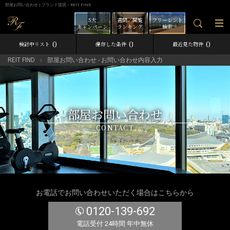
部屋お問い合わせ | ブランド賃貸－REIT FIND
5大
週間／閲覧
フリーレント
キャンペーン
ランキング
検索
0
0
0
検討中リスト
保存した条件
最近見た物件
REIT FIND
部屋お問い合わせ - お問い合わせ内容入力
部屋お問い合わせ
CONTACT
お電話でお問い合わせいただく場合はこちらから
0120-139-692
電話受付 24時間 年中無休