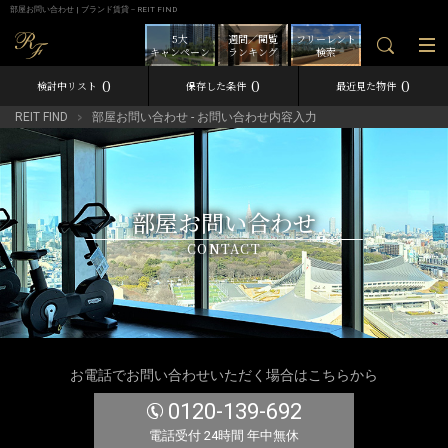
部屋お問い合わせ | ブランド賃貸－REIT FIND
5大
週間／閲覧
フリーレント
キャンペーン
ランキング
検索
0
0
0
検討中リスト
保存した条件
最近見た物件
REIT FIND
部屋お問い合わせ - お問い合わせ内容入力
部屋お問い合わせ
CONTACT
お電話でお問い合わせいただく場合はこちらから
0120-139-692
電話受付 24時間 年中無休