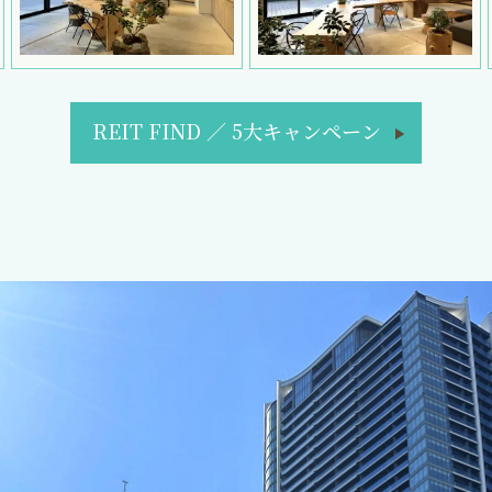
REIT FIND
／
5大キャンペーン