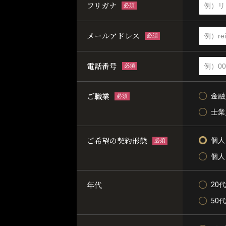
フリガナ
必須
メールアドレス
必須
電話番号
必須
ご職業
金融
必須
士業
ご希望の契約形態
個人
必須
個人
年代
20代
50