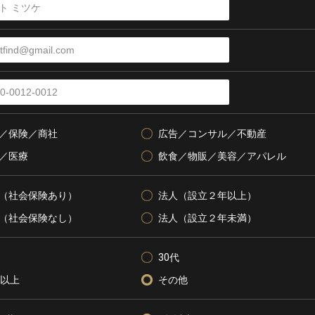
／保険／商社
広告／コンサル／不動産
／医療
飲食／物販／美容／アパレル
（社会保険あり）
法人（設立２年以上）
（社会保険なし）
法人（設立２年未満）
30代
代以上
その他