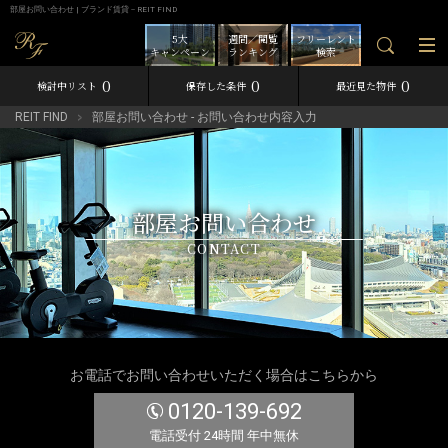
部屋お問い合わせ | ブランド賃貸－REIT FIND
5大
週間／閲覧
フリーレント
キャンペーン
ランキング
検索
0
0
0
検討中リスト
保存した条件
最近見た物件
REIT FIND
部屋お問い合わせ - お問い合わせ内容入力
部屋お問い合わせ
CONTACT
お電話でお問い合わせいただく場合はこちらから
0120-139-692
電話受付 24時間 年中無休