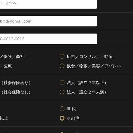
／保険／商社
広告／コンサル／不動産
／医療
飲食／物販／美容／アパレル
（社会保険あり）
法人（設立２年以上）
（社会保険なし）
法人（設立２年未満）
30代
代以上
その他