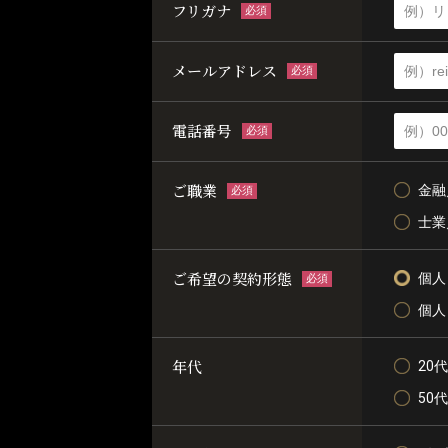
フリガナ
必須
メールアドレス
必須
電話番号
必須
ご職業
金融
必須
士業
ご希望の契約形態
個人
必須
個人
年代
20代
50