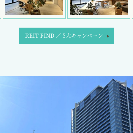
REIT FIND
／
5大キャンペーン