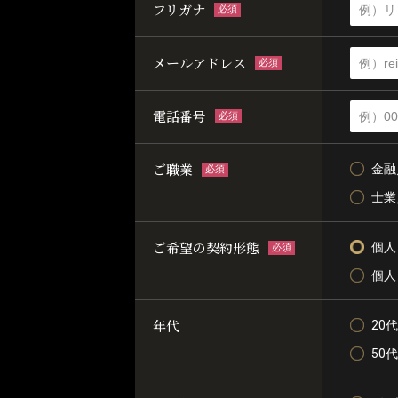
フリガナ
必須
メールアドレス
必須
電話番号
必須
ご職業
金融
必須
士業
ご希望の契約形態
個人
必須
個人
年代
20代
50