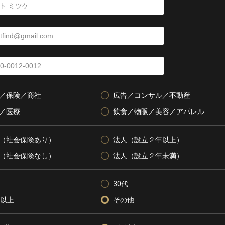
／保険／商社
広告／コンサル／不動産
／医療
飲食／物販／美容／アパレル
（社会保険あり）
法人（設立２年以上）
（社会保険なし）
法人（設立２年未満）
30代
代以上
その他