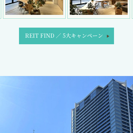
REIT FIND
／
5大キャンペーン