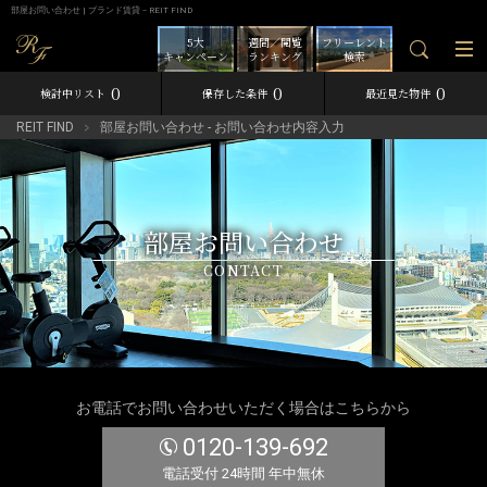
部屋お問い合わせ | ブランド賃貸－REIT FIND
5大
週間／閲覧
フリーレント
キャンペーン
ランキング
検索
0
0
0
検討中リスト
保存した条件
最近見た物件
REIT FIND
部屋お問い合わせ - お問い合わせ内容入力
部屋お問い合わせ
CONTACT
お電話でお問い合わせいただく場合はこちらから
0120-139-692
電話受付 24時間 年中無休