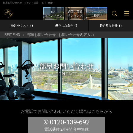
部屋お問い合わせ | ブランド賃貸－REIT FIND
5大
週間／閲覧
フリーレント
キャンペーン
ランキング
検索
0
0
0
検討中リスト
保存した条件
最近見た物件
REIT FIND
部屋お問い合わせ - お問い合わせ内容入力
部屋お問い合わせ
CONTACT
お電話でお問い合わせいただく場合はこちらから
0120-139-692
電話受付 24時間 年中無休