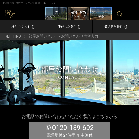
部屋お問い合わせ | ブランド賃貸－REIT FIND
5大
週間／閲覧
フリーレント
キャンペーン
ランキング
検索
0
0
0
検討中リスト
保存した条件
最近見た物件
REIT FIND
部屋お問い合わせ - お問い合わせ内容入力
部屋お問い合わせ
CONTACT
お電話でお問い合わせいただく場合はこちらから
0120-139-692
電話受付 24時間 年中無休