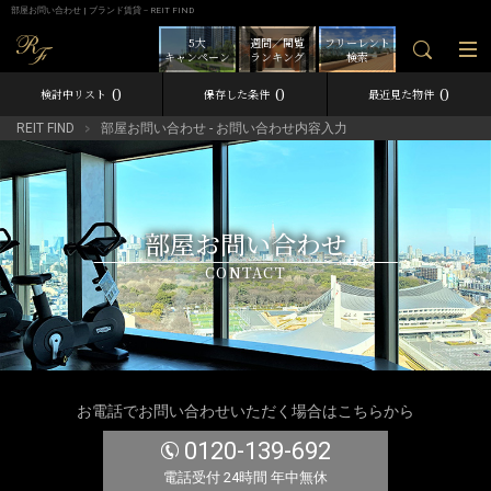
部屋お問い合わせ | ブランド賃貸－REIT FIND
5大
週間／閲覧
フリーレント
キャンペーン
ランキング
検索
0
0
0
検討中リスト
保存した条件
最近見た物件
REIT FIND
部屋お問い合わせ - お問い合わせ内容入力
部屋お問い合わせ
CONTACT
お電話でお問い合わせいただく場合はこちらから
0120-139-692
電話受付 24時間 年中無休