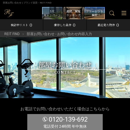
部屋お問い合わせ | ブランド賃貸－REIT FIND
5大
週間／閲覧
フリーレント
キャンペーン
ランキング
検索
0
0
0
検討中リスト
保存した条件
最近見た物件
REIT FIND
部屋お問い合わせ - お問い合わせ内容入力
部屋お問い合わせ
CONTACT
お電話でお問い合わせいただく場合はこちらから
0120-139-692
電話受付 24時間 年中無休