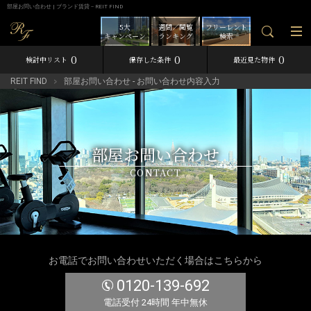
部屋お問い合わせ | ブランド賃貸－REIT FIND
5大
週間／閲覧
フリーレント
キャンペーン
ランキング
検索
0
0
0
検討中リスト
保存した条件
最近見た物件
REIT FIND
部屋お問い合わせ - お問い合わせ内容入力
部屋お問い合わせ
CONTACT
お電話でお問い合わせいただく場合はこちらから
0120-139-692
電話受付 24時間 年中無休