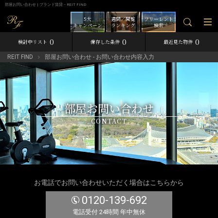
部屋お問い合わせ | ブランド賃貸－REIT FIND
5大
週間／閲覧
フリーレント
キャンペーン
ランキング
検索
0
0
0
検討中リスト
保存した条件
最近見た物件
REIT FIND
部屋お問い合わせ - お問い合わせ内容入力
部屋お問い合わせ
CONTACT
お電話でお問い合わせいただく場合はこちらから
0120-139-692
電話受付 24時間 年中無休