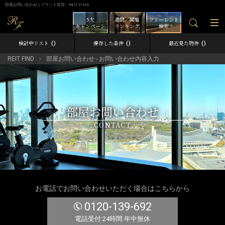
部屋お問い合わせ | ブランド賃貸－REIT FIND
5大
週間／閲覧
フリーレント
キャンペーン
ランキング
検索
0
0
0
検討中リスト
保存した条件
最近見た物件
REIT FIND
部屋お問い合わせ - お問い合わせ内容入力
部屋お問い合わせ
CONTACT
お電話でお問い合わせいただく場合はこちらから
0120-139-692
電話受付 24時間 年中無休