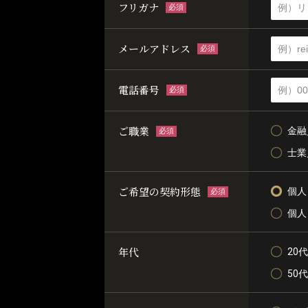
フリガナ
必須
メールアドレス
必須
電話番号
必須
ご職業
金融
必須
士業
ご希望の契約形態
個人
必須
個人
年代
20代
50