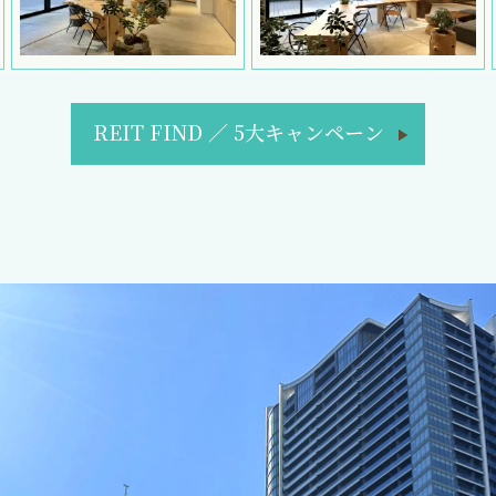
REIT FIND
／
5大キャンペーン