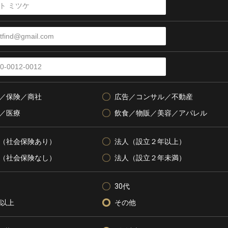
／保険／商社
広告／コンサル／不動産
／医療
飲食／物販／美容／アパレル
（社会保険あり）
法人（設立２年以上）
（社会保険なし）
法人（設立２年未満）
30代
代以上
その他