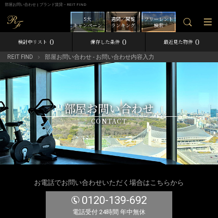
部屋お問い合わせ | ブランド賃貸－REIT FIND
5大
週間／閲覧
フリーレント
キャンペーン
ランキング
検索
0
0
0
検討中リスト
保存した条件
最近見た物件
REIT FIND
部屋お問い合わせ - お問い合わせ内容入力
部屋お問い合わせ
CONTACT
お電話でお問い合わせいただく場合はこちらから
0120-139-692
電話受付 24時間 年中無休