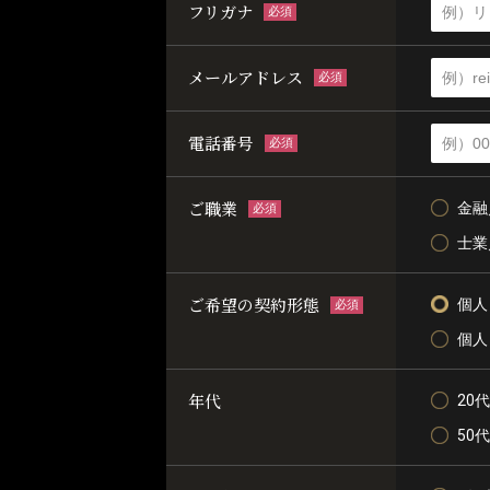
フリガナ
必須
メールアドレス
必須
電話番号
必須
ご職業
金融
必須
士業
ご希望の契約形態
個人
必須
個人
年代
20代
50