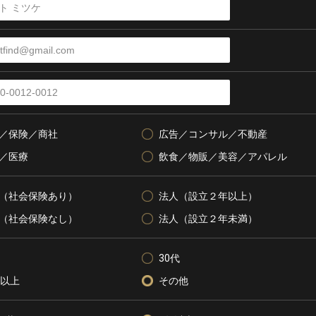
／保険／商社
広告／コンサル／不動産
／医療
飲食／物販／美容／アパレル
（社会保険あり）
法人（設立２年以上）
（社会保険なし）
法人（設立２年未満）
30代
代以上
その他