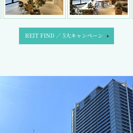
REIT FIND
／
5大キャンペーン