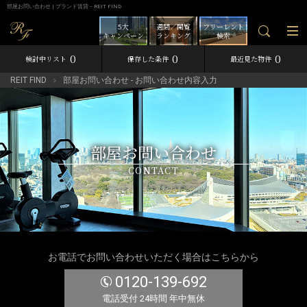
部屋お問い合わせ | ブランド賃貸－REIT FIND
5大
週間／閲覧
フリーレント
キャンペーン
ランキング
検索
0
0
0
検討中リスト
保存した条件
最近見た物件
REIT FIND
部屋お問い合わせ - お問い合わせ内容入力
部屋お問い合わせ
CONTACT
お電話でお問い合わせいただく場合はこちらから
0120-139-692
電話受付 24時間 年中無休