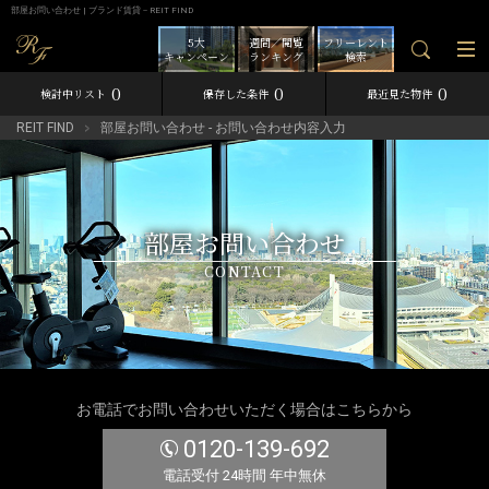
部屋お問い合わせ | ブランド賃貸－REIT FIND
5大
週間／閲覧
フリーレント
キャンペーン
ランキング
検索
0
0
0
検討中リスト
保存した条件
最近見た物件
REIT FIND
部屋お問い合わせ - お問い合わせ内容入力
部屋お問い合わせ
CONTACT
お電話でお問い合わせいただく場合はこちらから
0120-139-692
電話受付 24時間 年中無休