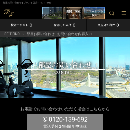
部屋お問い合わせ | ブランド賃貸－REIT FIND
5大
週間／閲覧
フリーレント
キャンペーン
ランキング
検索
0
0
0
検討中リスト
保存した条件
最近見た物件
REIT FIND
部屋お問い合わせ - お問い合わせ内容入力
部屋お問い合わせ
CONTACT
お電話でお問い合わせいただく場合はこちらから
0120-139-692
電話受付 24時間 年中無休