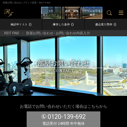
部屋お問い合わせ | ブランド賃貸－REIT FIND
5大
週間／閲覧
フリーレント
キャンペーン
ランキング
検索
0
0
0
検討中リスト
保存した条件
最近見た物件
REIT FIND
部屋お問い合わせ - お問い合わせ内容入力
部屋お問い合わせ
CONTACT
お電話でお問い合わせいただく場合はこちらから
0120-139-692
電話受付 24時間 年中無休