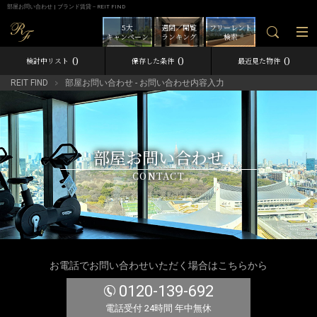
部屋お問い合わせ | ブランド賃貸－REIT FIND
5大
週間／閲覧
フリーレント
キャンペーン
ランキング
検索
0
0
0
検討中リスト
保存した条件
最近見た物件
REIT FIND
部屋お問い合わせ - お問い合わせ内容入力
部屋お問い合わせ
CONTACT
お電話でお問い合わせいただく場合はこちらから
0120-139-692
電話受付 24時間 年中無休